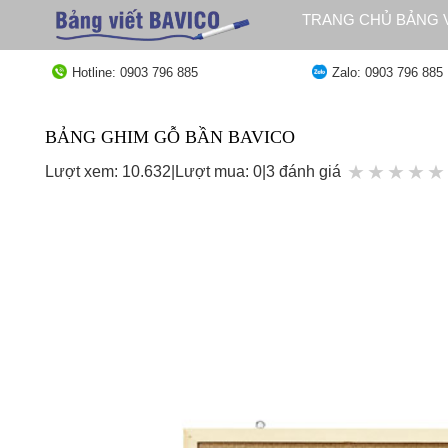
Bỏ
TRANG CHỦ BẢNG V
qua
QUY ĐỊNH GIAO HÀ
nội
Hotline: 0903 796 885
Zalo: 0903 796 885
dung
BẢNG GHIM GỖ BẦN BAVICO
★
★
★
★
★
Lượt xem: 10.632
|
Lượt mua: 0
|
3 đánh giá