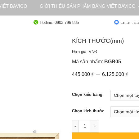
IẾT BAVICO
GIỚI THIỆU SẢN PHẨM BẢNG VIẾT BAVICO
NG
TƯ VẤN
Hotline: 0903 796 885
Email : s
KÍCH THƯỚC(mm)
Đơn giá: VNĐ
Mã sản phẩm:
BGB05
Kh
–
445.000
₫
6.125.000
₫
giá
từ
445
Chọn kiểu bảng
đế
6.1
Chọn kích thước
Bảng Ghim Gỗ Bần BAVICO số 