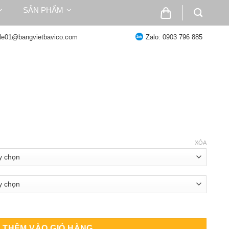
SẢN PHẨM
ale01@bangvietbavico.com
Zalo: 0903 796 885
oảng
:
XÓA
.000 ₫
n
25.000 ₫
lượng
THÊM VÀO GIỎ HÀNG