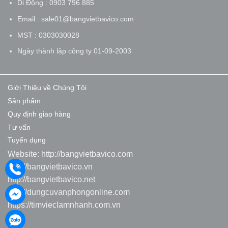
Di Động : 0903 796 885
Email : sale01@bangvietbavico.com
MST : 0303030028
Ngày thành lập công ty 01-09-2003
Giới Thiệu về Chúng Tôi
Sản phẩm
Quy định giao hàng
Tư vấn
Tuyển dụng
Website:
http://bangvietbavico.com
http://bangvietbavico.vn
http://bangvietbavico.net
http://dungcuvanphongonline.com
https://timvieclamnhanh.com.vn