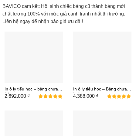
BAVICO cam kết: Hồi sinh chiếc bảng cũ thành bảng mới
chất lượng 100% với mức giá cạnh tranh nhất thị trường.
Liên hệ ngay để nhận báo giá ưu đãi!
In ô ly tiểu học – bảng chưa in
In ô ly tiểu học – Bảng chưa
ô ly
in ô ly
2.692.000
₫
4.388.000
₫