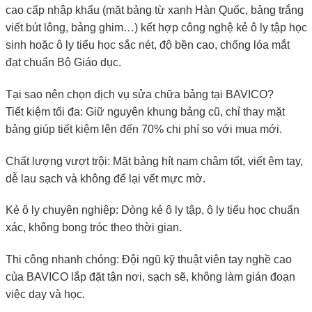
cao cấp nhập khẩu (mặt bảng từ xanh Hàn Quốc, bảng trắng
viết bút lông, bảng ghim…) kết hợp công nghệ kẻ ô ly tập học
sinh hoặc ô ly tiểu học sắc nét, độ bền cao, chống lóa mắt
đạt chuẩn Bộ Giáo dục.
Tại sao nên chọn dịch vụ sửa chữa bảng tại BAVICO?
Tiết kiệm tối đa: Giữ nguyên khung bảng cũ, chỉ thay mặt
bảng giúp tiết kiệm lên đến 70% chi phí so với mua mới.
Chất lượng vượt trội: Mặt bảng hít nam châm tốt, viết êm tay,
dễ lau sạch và không để lại vết mực mờ.
Kẻ ô ly chuyên nghiệp: Dòng kẻ ô ly tập, ô ly tiểu học chuẩn
xác, không bong tróc theo thời gian.
Thi công nhanh chóng: Đội ngũ kỹ thuật viên tay nghề cao
của BAVICO lắp đặt tận nơi, sạch sẽ, không làm gián đoạn
việc dạy và học.