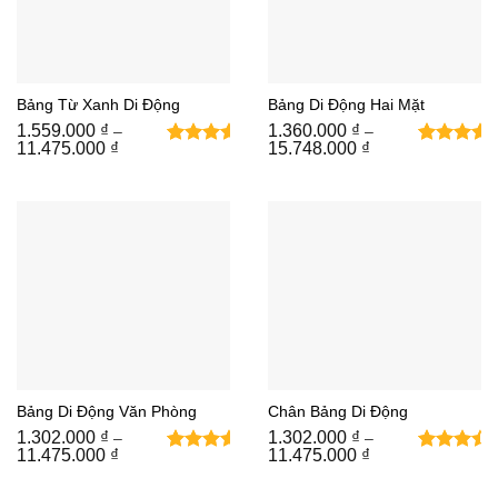
Bảng Từ Xanh Di Động
Bảng Di Động Hai Mặt
1.559.000
₫
1.360.000
₫
–
–
Khoảng
Khoảng
11.475.000
₫
15.748.000
₫
3
3
5
trên 5
5
trên 5
giá:
giá:
từ
dựa trên
từ
dựa trên
1.559.000 ₫
1.360.000 ₫
đánh
đánh
đến
đến
giá
giá
11.475.000 ₫
15.748.000 ₫
Bảng Di Động Văn Phòng
Chân Bảng Di Động
1.302.000
₫
1.302.000
₫
–
–
Khoảng
Khoảng
11.475.000
₫
11.475.000
₫
3
4
5
trên 5
4.9
trên
giá:
giá:
từ
dựa trên
từ
5 dựa
1.302.000 ₫
1.302.000 ₫