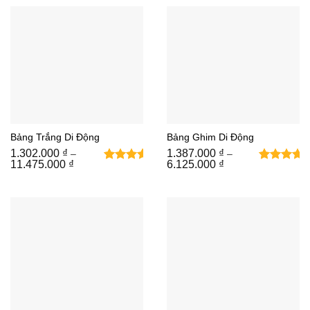
đánh
trên
đến
đến
giá
đánh
11.475.000 ₫
11.475.000 ₫
giá
Bảng Trắng Di Động
Bảng Ghim Di Động
1.302.000
₫
1.387.000
₫
–
–
Khoảng
Khoảng
11.475.000
₫
6.125.000
₫
4
3
5
trên 5
5
trên 5
giá:
giá:
từ
dựa trên
từ
dựa trên
1.302.000 ₫
1.387.000 ₫
đánh
đánh giá
đến
đến
giá
11.475.000 ₫
6.125.000 ₫