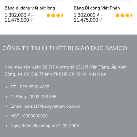
Bảng di động viết bút lông
Bảng Di động Viết Phấn
1.302.000
₫
1.302.000
₫
–
–
Khoảng
Khoảng
11.475.000
₫
11.475.000
₫
4
4
5
trên 5
5
trên 5
giá:
giá:
từ
dựa trên
từ
dựa trên
1.302.000 ₫
1.302.000 ₫
đánh
đánh
đến
đến
giá
giá
11.475.000 ₫
11.475.000 ₫
CÔNG TY TNHH THIẾT BỊ GIÁO DỤC BAVICO
Nhà máy sản xuất: Số 7/7 đường số 65, Hồ Văn Tắng, Ấp Xóm
Đồng, Xã Củ Chi, Thành Phố Hồ Chí Minh, Việt Nam.
ĐT : 028 3592 4085
Di Động : 0903 796 885
Email : sale01@bangvietbavico.com
MST : 0303030028
Ngày thành lập công ty 01-09-2003