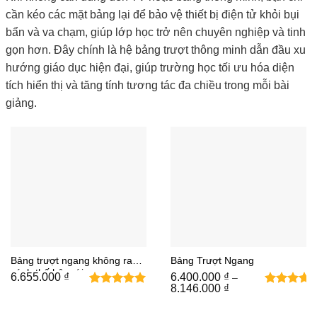
cần kéo các mặt bảng lại để bảo vệ thiết bị điện tử khỏi bụi
bẩn và va chạm, giúp lớp học trở nên chuyên nghiệp và tinh
gọn hơn. Đây chính là hệ bảng trượt thông minh dẫn đầu xu
hướng giáo dục hiện đại, giúp trường học tối ưu hóa diện
tích hiển thị và tăng tính tương tác đa chiều trong mỗi bài
giảng.
Bảng trượt ngang không ray 2
Bảng Trượt Ngang
cánh thế hệ mới
6.655.000
₫
6.400.000
₫
–
Khoảng
8.146.000
₫
2
5
trên 5
giá:
dựa trên
từ
6.400.000 ₫
đánh giá