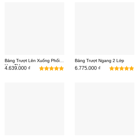
đến
8.146.000 ₫
Bảng Trượt Lên Xuống Phối
Bảng Trượt Ngang 2 Lớp
Hợp TV
4.639.000
₫
6.775.000
₫
1
5
trên 5
dựa trên
đánh giá