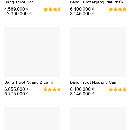
Bảng Trượt Dọc
Bảng Trượt Ngang Viết Phấn
4.589.000
₫
6.400.000
₫
–
–
Khoảng
Khoảng
13.390.000
₫
8.146.000
₫
1
5
trên 5
giá:
giá:
từ
dựa trên
từ
4.589.000 ₫
6.400.000 ₫
đánh
đến
đến
giá
13.390.000 ₫
8.146.000 ₫
Bảng Trượt Ngang 2 Cánh
Bảng Trượt Ngang 3 Cánh
6.655.000
₫
6.400.000
₫
–
–
Khoảng
Khoảng
6.775.000
₫
8.146.000
₫
2
5
trên 5
giá:
giá:
từ
dựa trên
từ
6.655.000 ₫
6.400.000 ₫
đánh giá
đến
đến
6.775.000 ₫
8.146.000 ₫