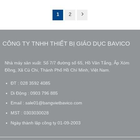
từ
trên 5
từ
dựa trên
6.400.000 ₫
7.407.000 ₫
dựa trên
đánh giá
đến
đến
đánh
8.146.000 ₫
8.117.000 ₫
1
2
giá
CÔNG TY TNHH THIẾT BỊ GIÁO DỤC BAVICO
Nhà máy sản xuất: Số 7/7 đường số 65, Hồ Văn Tắng, Ấp Xóm
Đồng, Xã Củ Chi, Thành Phố Hồ Chí Minh, Việt Nam.
ĐT : 028 3592 4085
Di Động : 0903 796 885
Email : sale01@bangvietbavico.com
MST : 0303030028
Ngày thành lập công ty 01-09-2003