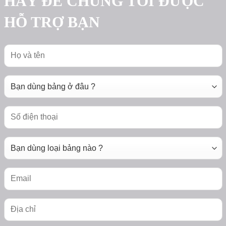
HÃY ĐỂ CHÚNG TÔI ĐƯỢC
HỖ TRỢ BẠN