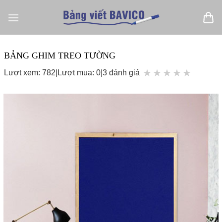
Bỏ
qua
nội
dung
BẢNG GHIM TREO TƯỜNG
★
★
★
★
★
Lượt xem: 782
|
Lượt mua: 0
|
3 đánh giá