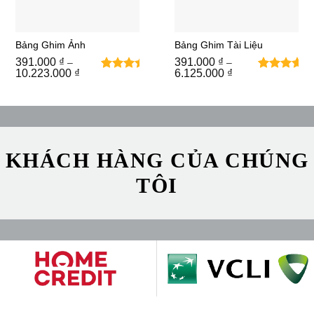
Bảng Ghim Ảnh
Bảng Ghim Tài Liệu
391.000
₫
391.000
₫
–
–
Khoảng
Khoảng
10.223.000
₫
6.125.000
₫
2
1
5
trên
5
trên 5
giá:
giá:
từ
5 dựa
từ
dựa trên
391.000 ₫
391.000 ₫
trên
đánh
đến
đến
đánh
giá
10.223.000 ₫
6.125.000 ₫
giá
KHÁCH HÀNG CỦA CHÚNG
TÔI