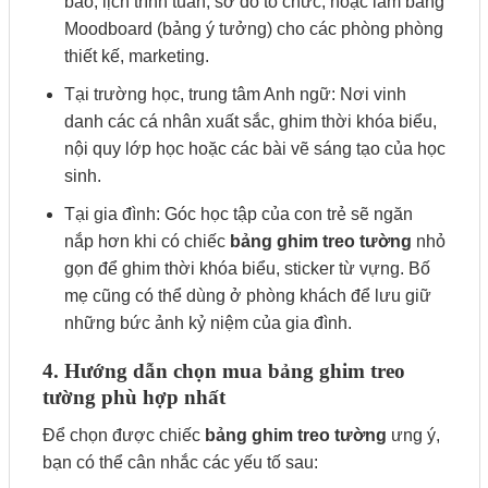
báo, lịch trình tuần, sơ đồ tổ chức, hoặc làm bảng
Moodboard (bảng ý tưởng) cho các phòng phòng
thiết kế, marketing.
Tại trường học, trung tâm Anh ngữ: Nơi vinh
danh các cá nhân xuất sắc, ghim thời khóa biểu,
nội quy lớp học hoặc các bài vẽ sáng tạo của học
sinh.
Tại gia đình: Góc học tập của con trẻ sẽ ngăn
nắp hơn khi có chiếc
bảng ghim treo tường
nhỏ
gọn để ghim thời khóa biểu, sticker từ vựng. Bố
mẹ cũng có thể dùng ở phòng khách để lưu giữ
những bức ảnh kỷ niệm của gia đình.
4. Hướng dẫn chọn mua bảng ghim treo
tường phù hợp nhất
Để chọn được chiếc
bảng ghim treo tường
ưng ý,
bạn có thể cân nhắc các yếu tố sau: