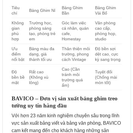
Tiêu
Bảng Ghim
Bảng Ghim
Bảng Ghim Nỉ
chí
Bần
Vải Bố
Không
Trường học,
Góc làm việc
Văn phòng
gian
phòng sáng
cá nhân, quán
cao cấp,
phù
tạo, phòng trẻ
cafe,
phòng họp,
hợp
em
Homestay
studio
Ưu
Bảng màu đa
Thân thiện môi
Độ bền sợi
điểm
dạng, giá
trường, phong
dệt cao, cực
nổi bật
thành tối ưu
cách Vintage
kỳ sang trọng
Cao (Cần
Độ
Rất cao
Tuyệt đối
tránh môi
bền bề
(Không xù
(Chống mài
trường quá
mặt
lông)
mòn tốt)
ẩm)
BAVICO – Đơn vị sản xuất bảng ghim treo
tường uy tín hàng đầu
Với hơn 23 năm kinh nghiệm chuyên sâu trong lĩnh
vực sản xuất bảng viết và bảng văn phòng, BAVICO
cam kết mang đến cho khách hàng những sản