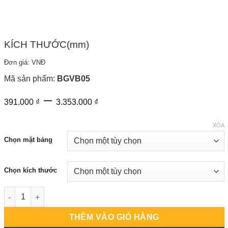
KÍCH THƯỚC(mm)
Đơn giá: VNĐ
Mã sản phẩm:
BGVB05
Khoảng
–
391.000
₫
3.353.000
₫
giá:
từ
XÓA
391.000 ₫
Chọn mặt bảng
đến
3.353.000 ₫
Chọn kích thước
Bảng Ghim Treo Tường số lượng
THÊM VÀO GIỎ HÀNG