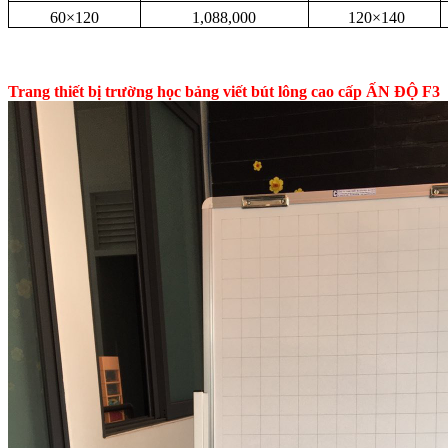
60×120
1,088,000
120×140
Trang thiết bị trường học bảng viết bút lông cao cấp ẤN ĐỘ F3