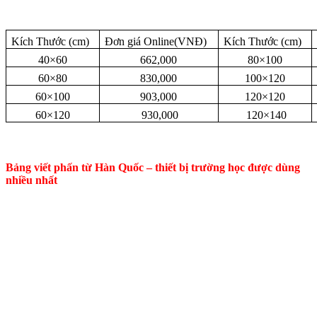
Kích Thước (cm)
Đơn giá Online(VNĐ)
Kích Thước (cm)
40×60
662,000
80×100
60×80
830,000
100×120
60×100
903,000
120×120
60×120
930,000
120×140
Bảng viết phấn từ Hàn Quốc – thiết bị trường học được dùng
nhiều nhất