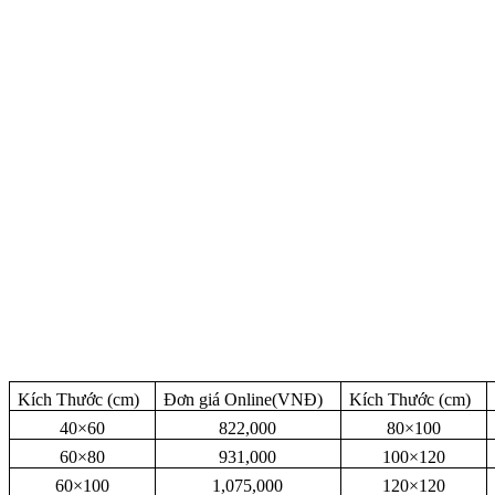
Kích Thước (cm)
Đơn giá Online(VNĐ)
Kích Thước (cm)
40×60
822,000
80×100
60×80
931,000
100×120
60×100
1,075,000
120×120