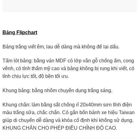
Bảng Flipchart
Bảng trắng viết êm, lau dễ dàng mà không để lại dấu.
Tấm lót bảng: bằng ván MDF có lớp vân gỗ chống ẩm, cong
vênh, có tính thẩm mỹ cao và bảng không bị rung khi viết, có
tính chịu lực tốt, độ bền tối ưu.
Khung bảng: bằng nhôm chuyên dụng trắng sáng.
Khung chân: làm bằng sắt chống rỉ 20x40mm sơn tĩnh điện
màu trắng sữa, chắc chắn. Có gắn bốn bánh xe hiệu Taiwan
giúp di chuyển dễ dàng và khóa cố định khi không sử dụng.
KHUNG CHÂN CHO PHÉP ĐIỀU CHỈNH ĐỘ CAO.