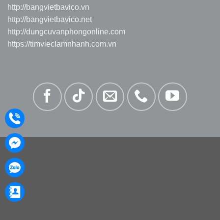
http://bangvietbavico.vn
http://bangvietbavico.net
http://dungcuvanphongonline.com
https://timvieclamnhanh.com.vn