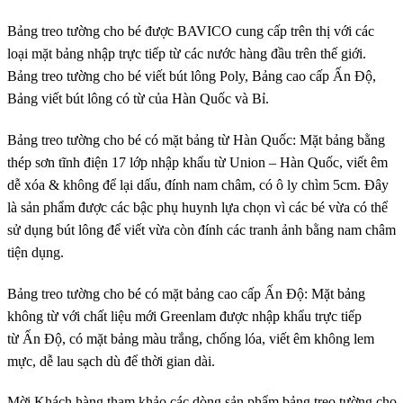
Bảng treo tường
cho bé được BAVICO cung cấp trên thị với các
loại mặt bảng nhập trực tiếp từ các nước hàng đầu trên thế giới.
Bảng treo tường cho bé viết bút lông Poly, Bảng cao cấp Ấn Độ,
Bảng viết bút lông có từ của Hàn Quốc và Bỉ.
Bảng treo tường
cho bé có mặt bảng từ Hàn Quốc: Mặt bảng bằng
thép sơn tĩnh điện 17 lớp nhập khẩu từ Union – Hàn Quốc, viết êm
dễ xóa & không để lại dấu, đính nam châm, có ô ly chìm 5cm. Đây
là sản phẩm được các bậc phụ huynh lựa chọn vì các bé vừa có thể
sử dụng bút lông để viết vừa còn đính các tranh ảnh bằng nam châm
tiện dụng.
Bảng treo tường
cho bé có mặt bảng cao cấp Ấn Độ: Mặt
bảng
không từ
với chất liệu mới
Greenlam
được nhập khẩu trực tiếp
từ Ấn Độ, có mặt bảng màu trắng, chống lóa, viết êm không lem
mực, dễ lau sạch dù để thời gian dài.
Mời Khách hàng tham khảo các dòng sản phẩm
bảng treo tường
cho