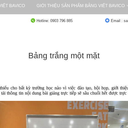
IẾT BAVICO
GIỚI THIỆU SẢN PHẨM BẢNG VIẾT BAVICO
NG
TƯ VẤN
Hotline: 0903 796 885
Email : s
Bảng trắng một mặt
thiếu cho bất kỳ trường học nào vì việc đào tạo, hội họp, giới t
tải thông tin nội dung bài giảng trực tiếp sẽ sâu chuổi hết được trự