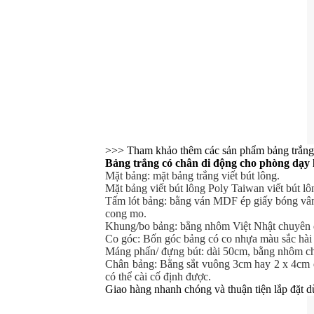
>>> Tham khảo thêm các sản phẩm bảng trắng
Bảng trắng có chân di động cho phòng dạy
Mặt bảng: mặt bảng trắng viết bút lông.
Mặt bảng viết bút lông Poly Taiwan viết bút lô
Tấm lót bảng: bằng ván MDF ép giấy bóng vân
cong mo.
Khung/bo bảng: bằng nhôm Việt Nhật chuyên 
Co góc: Bốn góc bảng có co nhựa màu sắc hài 
Máng phấn/ đựng bút: dài 50cm, bằng nhôm ch
Chân bảng: Bằng sắt vuông 3cm hay 2 x 4cm dầ
có thể cài cố định được.
Giao hàng nhanh chóng và thuận tiện lắp đặt d