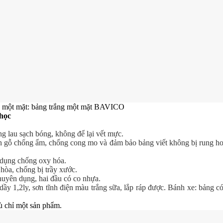
 một mặt:
bảng trắng một mặt BAVICO
 học
ng lau sạch bóng, không để lại vết mực.
 gỗ chống ẩm, chống cong mo và đảm bảo bảng viết không bị rung h
dụng chống oxy hóa.
hòa, chống bị trầy xước.
uyên dụng, hai đầu có co nhựa.
y 1,2ly, sơn tĩnh điện màu trắng sữa, lắp ráp được. Bánh xe: bảng c
ù chỉ một sản phẩm.