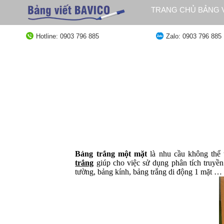
Bỏ
TRANG CHỦ BẢNG V
qua
QUY ĐỊNH GIAO HÀ
nội
Hotline: 0903 796 885
Zalo: 0903 796 885
dung
Bảng trắng một mặt
là nhu cầu không thể 
trắng
giúp cho việc sử dụng phân tích truyền 
tường
, bảng kính, bảng trắng di động 1 mặt …