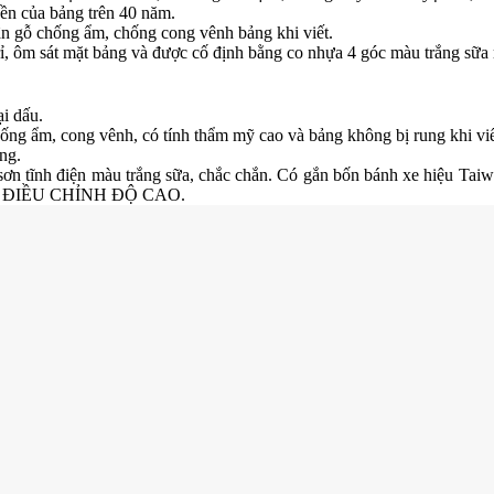
bền của bảng trên 40 năm.
n gỗ chống ẩm, chống cong vênh bảng khi viết.
, ôm sát mặt bảng và được cố định bằng co nhựa 4 góc màu trắng sữa 
ại dấu.
g ẩm, cong vênh, có tính thẩm mỹ cao và bảng không bị rung khi viết, 
ng.
n tĩnh điện màu trắng sữa, chắc chắn. Có gắn bốn bánh xe hiệu Taiw
P ĐIỀU CHỈNH ĐỘ CAO.