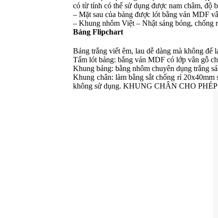
có từ tính có thể sử dụng được nam châm, độ 
– Mặt sau của bảng được lót bằng ván MDF vâ
– Khung nhôm Việt – Nhật sáng bóng, chống rỉ
Bảng Flipchart
Bảng trắng viết êm, lau dễ dàng mà không để l
Tấm lót bảng: bằng ván MDF có lớp vân gỗ chốn
Khung bảng: bằng nhôm chuyên dụng trắng sá
Khung chân: làm bằng sắt chống rỉ 20x40mm sơ
không sử dụng. KHUNG CHÂN CHO PHÉ