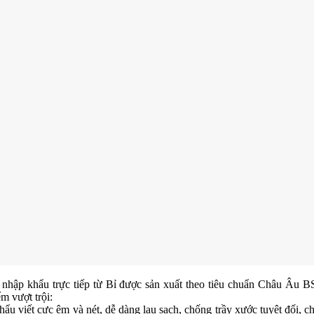
ỉ nhập khẩu trực tiếp từ Bỉ được sản xuất theo tiêu chuẩn Châu Â
 vượt trội:
hẩu viết cực êm và nét, dễ dàng lau sạch, chống trầy xước tuyệt đối, c