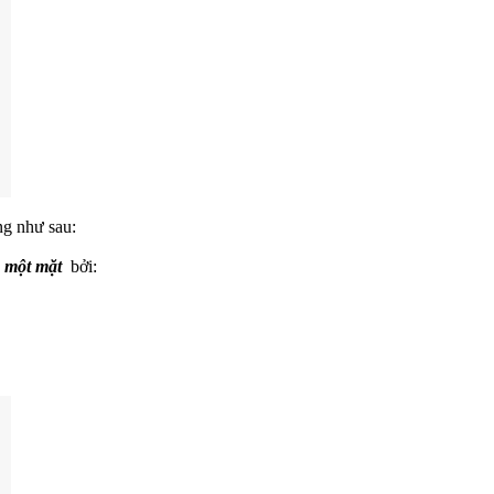
ng như sau:
g một mặt
bởi: