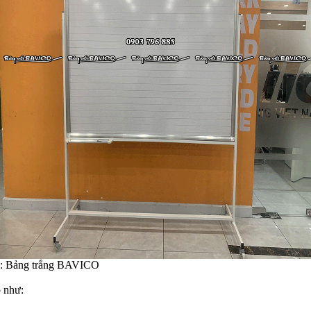
g:
Bảng trắng BAVICO
p như: