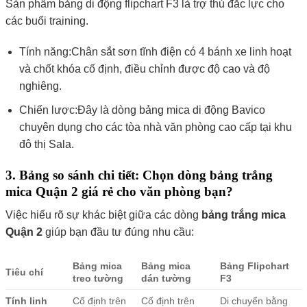
Sản phẩm bảng di động flipchart F3 là trợ thủ đắc lực cho
các buổi training.
Tính năng:Chân sắt sơn tĩnh điện có 4 bánh xe linh hoạt
và chốt khóa cố định, điều chỉnh được độ cao và độ
nghiêng.
Chiến lược:Đây là dòng bảng mica di động Bavico
chuyên dụng cho các tòa nhà văn phòng cao cấp tại khu
đô thị Sala.
3. Bảng so sánh chi tiết: Chọn dòng bảng trắng
mica Quận 2 giá rẻ cho văn phòng bạn?
Việc hiểu rõ sự khác biệt giữa các dòng
bảng trắng mica
Quận 2
giúp bạn đầu tư đúng nhu cầu:
Bảng mica
Bảng mica
Bảng Flipchart
Tiêu chí
treo tường
dán tường
F3
Tính linh
Cố định trên
Cố định trên
Di chuyển bằng