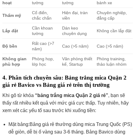
hoạt
tường
tường
bánh xe
Cổ điển,
Hiện đại, tràn
Chuyên nghiệp,
Thẩm mỹ
chắc chắn
viền
đẳng cấp
Cần khoan
Dán keo
Lắp đặt
Không cần lắp đặt
tường
chuyên dụng
Rất cao (>7
Độ bền
Cao (>5 năm)
Cao (>5 năm)
năm)
Không gian
Phòng họp,
Văn phòng thiết
Phòng training,
phù hợp
lớp học
kế, Startup
thảo luận nhóm
4. Phân tích chuyên sâu: Bảng trắng mica Quận 2
giá rẻ Bavico vs Bảng giá rẻ trên thị trường
Khi gõ từ khóa
“bảng trắng mica Quận 2 giá rẻ”
, bạn sẽ
thấy rất nhiều kết quả với mức giá cực thấp. Tuy nhiên, hãy
xem xét các yếu tố sau trước khi xuống tiền:
Mặt bảng:Bảng giá rẻ thường dùng mica Trung Quốc (PS)
dễ giòn, dễ bị ố vàng sau 3-6 tháng. Bảng Bavico dùng