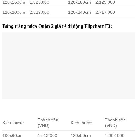
120x160cm
1,923,000
120x180cm
2,129,000
120x200cm
2,329,000
120x240cm
2,717,000
Bảng trắng mica Quận 2 giá rẻ di động Flipchart F3:
Thành tiền
Thành tiền
Kích thước
Kích thước
(VNĐ)
(VNĐ)
100x60cm
1,513,000
120x80cm
1,602,000