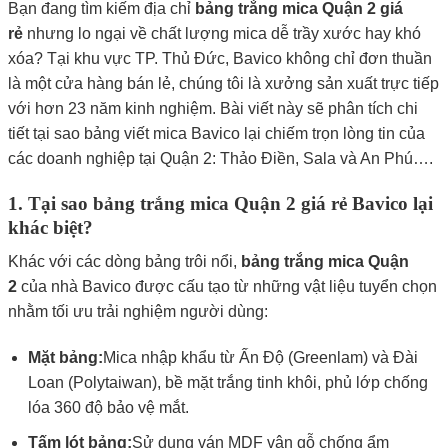
Bạn đang tìm kiếm địa chỉ
bảng trắng mica Quận 2 giá
rẻ
nhưng lo ngại về chất lượng mica dễ trầy xước hay khó
xóa? Tại khu vực TP. Thủ Đức, Bavico không chỉ đơn thuần
là một cửa hàng bán lẻ, chúng tôi là xưởng sản xuất trực tiếp
với hơn 23 năm kinh nghiệm. Bài viết này sẽ phân tích chi
tiết tại sao bảng viết mica Bavico lại chiếm trọn lòng tin của
các doanh nghiệp tại Quận 2: Thảo Điền, Sala và An Phú….
1. Tại sao bảng trắng mica Quận 2 giá rẻ Bavico lại
khác biệt?
Khác với các dòng bảng trôi nổi,
bảng trắng mica Quận
2
của nhà Bavico được cấu tạo từ những vật liệu tuyển chọn
nhằm tối ưu trải nghiệm người dùng:
Mặt bảng:
Mica nhập khẩu từ Ấn Độ (Greenlam) và Đài
Loan (Polytaiwan), bề mặt trắng tinh khôi, phủ lớp chống
lóa 360 độ bảo vệ mắt.
Tấm lót bảng:
Sử dụng ván MDF vân gỗ chống ẩm