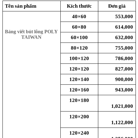
Tên sản phẩm
Kích thước
Đơn giá
40×60
553,000
60×80
614,000
Bảng viết bút lông POLY
60×100
632,000
TAIWAN
80×120
755,000
100×120
786,000
120×120
827,000
120×140
900,000
120×160
943,000
120×180
1,021,000
120×200
1,122,000
120×240