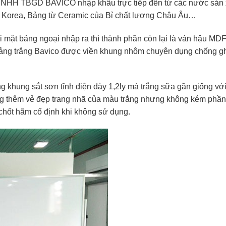
NHH TBGD BAVICO nhập khẩu trực tiếp đến từ các nước sản xu
 Korea, Bảng từ Ceramic của Bỉ chất lượng Châu Âu…
i mặt bảng ngoại nhập ra thì thành phần còn lại là ván hậu M
 bảng trắng Bavico được viền khung nhôm chuyên dụng chống gh
khung sắt sơn tĩnh điện dày 1,2ly mà trắng sữa gần giống với 
g thêm vẻ đẹp trang nhã của màu trắng nhưng không kém phần 
chốt hãm cố định khi không sử dụng.