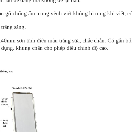
êm, lau dễ dàng mà không để lại dấu,
gỗ chống ẩm, cong vênh viết không bị rung khi viết, có t
trắng sáng.
x40mm sơn tĩnh điện màu trắng sữa, chắc chắn. Có gắn bố
 dụng. khung chân cho phép điều chỉnh độ cao.