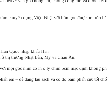
ấm ván MDF vân gỗ chống ẩm, chống cong mo và được kết
hôm chuyên dụng Việt- Nhật với bốn góc được bo tròn bằ
từ Hàn Quốc nhập khẩu Hàn
i ở thị trường Nhật Bản, Mỹ và Châu Âu.
với mọi góc nhìn có in ô ly chìm 5cm mặc định không ph
phấn êm – dễ dàng lau sạch và có độ bám phấn cực tốt ch