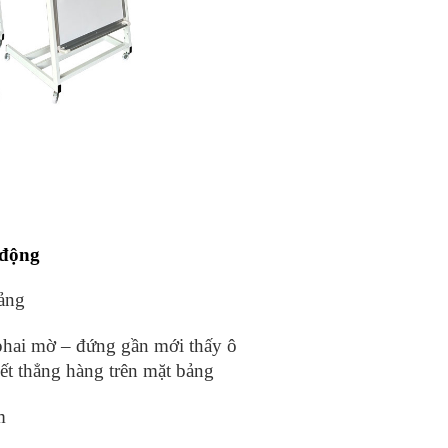
 động
bảng
phai mờ – đứng gần mới thấy ô
t thẳng hàng trên mặt bảng
m