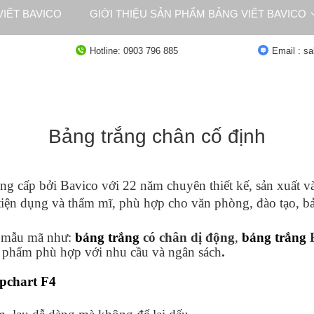
IẾT BAVICO
GIỚI THIỆU SẢN PHẨM BẢNG VIẾT BAVICO
NG
TƯ VẤN
Hotline: 0903 796 885
Email : s
Bảng trắng chân cố định
g cấp bởi Bavico với 22 năm chuyên thiết kế, sản xuất và 
iện dụng và thẩm mĩ, phù hợp cho văn phòng, đào tạo, bản
 mẫu mã như:
bảng trắng
có chân dị động
,
bảng trắng
F
n phẩm phù hợp với nhu cầu và ngân sách
.
ipchart F4