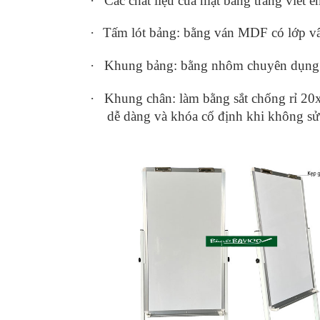
·
Các chất liệu của mặt bảng trắng viết 
·
Tấm lót bảng: bằng ván MDF có lớp vân 
·
Khung bảng: bằng nhôm chuyên dụng 
·
Khung chân: làm bằng sắt chống rỉ 20
dễ dàng và khóa cố định khi không sử