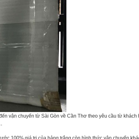
n đến vận chuyển từ Sài Gòn về Cần Thơ theo yêu cầu từ khác
t…
ước 100% giá trị của bảng trắng còn hình thức vận chuyển khá