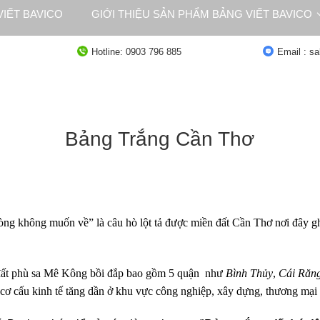
IẾT BAVICO
GIỚI THIỆU SẢN PHẨM BẢNG VIẾT BAVICO
NG
TƯ VẤN
Hotline: 0903 796 885
Email : s
Bảng Trắng Cần Thơ
 lòng không muốn về” là câu hò lột tả được miền đất Cần Thơ nơi đây g
 đất phù sa Mê Kông bồi đắp bao gồm 5 quận như
Bình Thủy
,
Cái Răn
cơ cấu kinh tế tăng dần ở khu vực công nghiệp, xây dựng, thương mại 