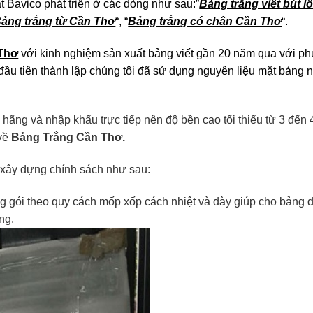
 Bavico phát triển ở các dòng như sau:”
Bảng trắng viết bút l
ảng trắng từ Cần Thơ
“, “
Bảng trắng có chân Cần Thơ
“.
Thơ
với kinh nghiệm sản xuất bảng viết gần 20 năm qua với 
ầu tiên thành lập chúng tôi đã sử dụng nguyên liệu mặt bảng 
hãng và nhập khẩu trực tiếp nên độ bền cao tối thiểu từ 3 đến
 về
Bảng Trắng Cần Thơ.
 xây dựng chính sách như sau:
g gói theo quy cách mốp xốp cách nhiệt và dày giúp cho bảng
ng.