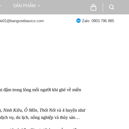
SẢN PHẨM
ale01@bangvietbavico.com
Zalo: 0903 796 885
hi đậm trong lòng mỗi người khi ghé về miền
g
,
Ninh Kiều
,
Ô Môn
,
Thốt Nốt
và 4 huyện như
dịch vụ, du lịch, nông nghiệp và thủy sản…