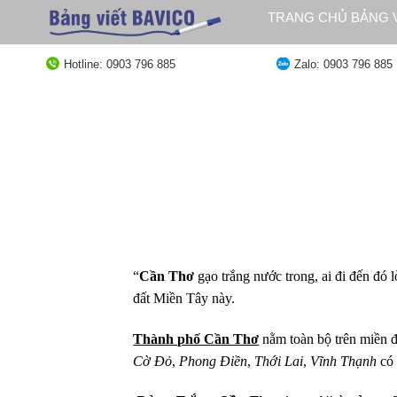
Bỏ
TRANG CHỦ BẢNG V
qua
QUY ĐỊNH GIAO HÀ
nội
Hotline: 0903 796 885
Zalo: 0903 796 885
dung
“
Cần Thơ
gạo trắng nước trong, ai đi đến đó
đất Miền Tây này.
Thành phố Cần Thơ
nằm toàn bộ trên miền
Cờ Đỏ
,
Phong Điền
,
Thới Lai
,
Vĩnh Thạnh
có 