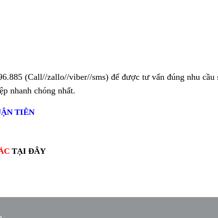
96.885
(Call//zallo//viber//sms) để được tư vấn đúng nhu cầu
iệp nhanh chóng nhất.
ẬN TIÊN
ÁC
TẠI ĐÂY