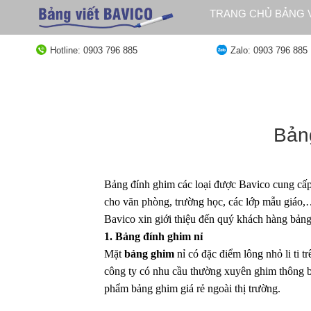
Bỏ
TRANG CHỦ BẢNG V
qua
QUY ĐỊNH GIAO HÀ
nội
Hotline: 0903 796 885
Zalo: 0903 796 885
dung
Bảng
Bảng đính ghim các loại được
Bavico
cung cấp 
cho văn phòng, trường học, các lớp mẫu giáo,
Bavico xin giới thiệu đến quý khách hàng
bảng
1. Bảng đính ghim nỉ
Mặt
bảng ghim
nỉ
có đặc điểm lông nhỏ li ti t
công ty có nhu cầu thường xuyên ghim thông b
phẩm bảng ghim giá rẻ ngoài thị trường.