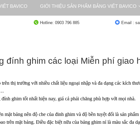
IẾT BAVICO
GIỚI THIỆU SẢN PHẨM BẢNG VIẾT BAVICO
NG
TƯ VẤN
Hotline: 0903 796 885
Email : s
 đính ghim các loại Miễn phí giao
trên thị trường với nhiều chất liệu ngoại nhập và đa dạng các kích th
….
 đính ghim
tốt nhất hiện nay, giá cả phải chăng phù hợp với mọi nhà.
rên mặt bảng nên độ che của đinh ghim và độ bền tuyệt đối là sản phẩm
ao trên mặt bảng. Điều đặc biệt nữa của bảng ghim nỉ là màu sắc đa 