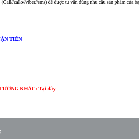
5
(Call//zallo//viber//sms) để được tư vấn đúng nhu cầu sản phẩm của bạ
ẬN TIÊN
ƯỜNG KHÁC: Tại đây
O