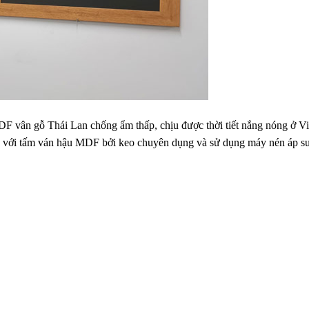
 vân gỗ Thái Lan chống ẩm thấp, chịu được thời tiết nắng nóng ở V
n với tấm ván hậu MDF bởi keo chuyên dụng và sử dụng máy nén áp suấ