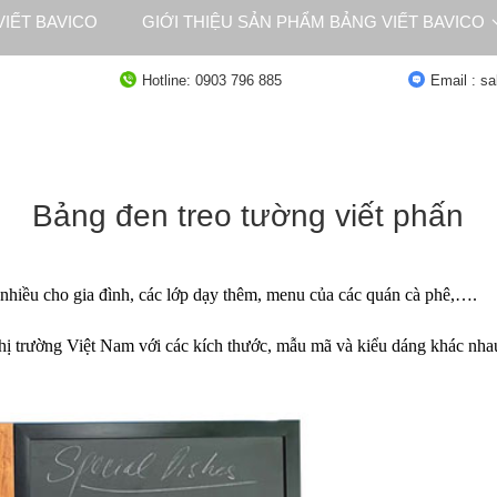
IẾT BAVICO
GIỚI THIỆU SẢN PHẨM BẢNG VIẾT BAVICO
NG
TƯ VẤN
Hotline: 0903 796 885
Email : s
Bảng đen treo tường viết phấn
nhiều cho gia đình, các lớp dạy thêm, menu của các quán cà phê,….
thị trường Việt Nam với các kích thước, mẫu mã và kiểu dáng khác nha