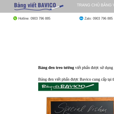
Bỏ
TRANG CHỦ BẢNG V
qua
QUY ĐỊNH GIAO HÀ
nội
Hotline: 0903 796 885
Zalo: 0903 796 885
dung
Bảng đen treo tường
viết phấn được sử dụng 
Bảng đen viết phấn được Bavico cung cấp tại 