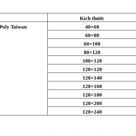
Kích thước
 Poly Taiwan
40×60
60×80
60×100
80×120
100×120
120×120
120×140
120×160
120×180
120×200
120×240