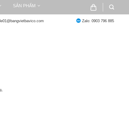
SẢN PHẨM
ale01@bangvietbavico.com
Zalo: 0903 796 885
u.