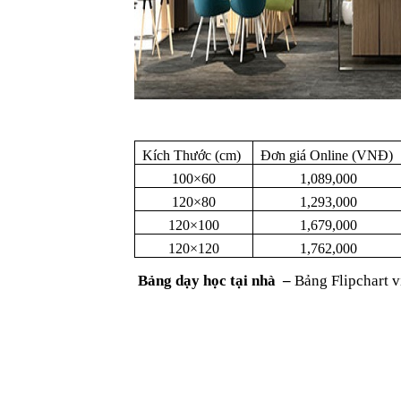
Kích Thước (cm)
Đơn giá Online (VNĐ)
100×60
1,089,000
120×80
1,293,000
120×100
1,679,000
120×120
1,762,000
Bảng dạy học tại nhà –
Bảng Flipchart v