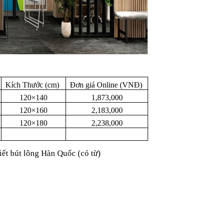
Kích Thước (cm)
Đơn giá Online (VNĐ)
120×140
1,873,000
120×160
2,183,000
120×180
2,238,000
iết bút lông Hàn Quốc (có từ)