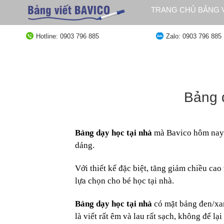
Bỏ
TRANG CHỦ BẢNG V
qua
QUY ĐỊNH GIAO HÀ
nội
Hotline: 0903 796 885
Zalo: 0903 796 885
dung
Bảng d
Bảng dạy học tại nhà
mà Bavico hôm nay 
dáng.
Với thiết kế đặc biệt, tăng giảm chiều cao
lựa chọn cho bé học tại nhà.
Bảng dạy học tại nhà
có mặt bảng đen/xan
là viết rất êm và lau rất sạch, không để lại