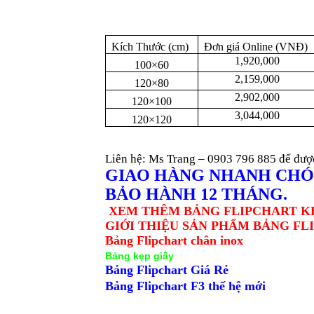
Kích Thước (cm)
Đơn giá Online (VNĐ)
1,920,000
100×60
2,159,000
120×80
2,902,000
120×100
3,044,000
120×120
Liên hệ: Ms Trang –
0903 796 885
để đượ
GIAO HÀNG NHANH CHÓ
BẢO HÀNH 12 THÁNG.
XEM THÊM BẢNG FLIPCHART K
GIỚI THIỆU SẢN PHẨM BẢNG FL
Bảng Flipchart chân inox
Bảng kẹp giấy
Bảng Flipchart Giá Rẻ
Bảng Flipchart F3 thế hệ mới