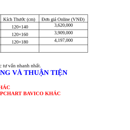
Kích Thước (cm)
Đơn giá Online (VNĐ)
3,620,000
120×140
3,909,000
120×160
4,197,000
120×180
c tư vấn nhanh nhất.
NG VÀ THUẬN TIỆN
HÁC
IPCHART BAVICO KHÁC