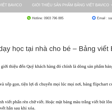
IẾT BAVICO
GIỚI THIỆU SẢN PHẨM BẢNG VIẾT BAVICO
NG
TƯ VẤN
Hotline: 0903 796 885
Email : s
ạy học tại nhà cho bé – Bảng viết
giới thiệu đến Quý khách hàng đó chính là dòng sản phẩm
bản
 và xếp gọn, tiện lợi di chuyển mọi lúc mọi nơi,
bảng flipchart c
h viết phấn rèn chữ viết. Hoặc mặt bảng màu trắng viết bút l
 vết hằn sau khi xóa.