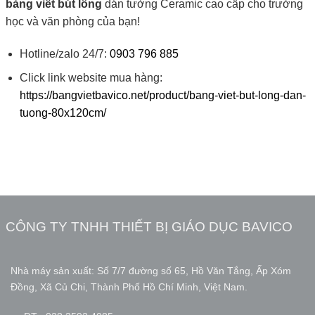
bảng viết bút lông
dán tường Ceramic cao cấp cho trường
học và văn phòng của bạn!
Hotline/zalo 24/7:
0903 796 885
Click link website mua hàng:
https://bangvietbavico.net/product/bang-viet-but-long-dan-
tuong-80x120cm/
CÔNG TY TNHH THIẾT BỊ GIÁO DỤC BAVICO
Nhà máy sản xuất: Số 7/7 đường số 65, Hồ Văn Tắng, Ấp Xóm
Đồng, Xã Củ Chi, Thành Phố Hồ Chí Minh, Việt Nam.