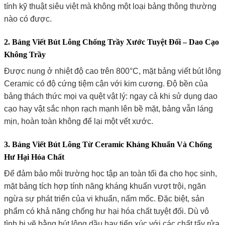
tính kỹ thuật siêu việt mà không một loại bảng thông thường
nào có được.
2. Bảng Viết Bút Lông Chống Trầy Xước Tuyệt Đối – Dao Cạo
Không Trầy
Được nung ở nhiệt độ cao trên 800°C, mặt bảng viết bút lông
Ceramic có độ cứng tiệm cận với kim cương. Độ bền của
bảng thách thức mọi va quệt vật lý: ngay cả khi sử dụng dao
cạo hay vật sắc nhọn rạch mạnh lên bề mặt, bảng vẫn láng
mịn, hoàn toàn không để lại một vết xước.
3. Bảng Viết Bút Lông Từ Ceramic Kháng Khuẩn Và Chống
Hư Hại Hóa Chất
Để đảm bảo môi trường học tập an toàn tối đa cho học sinh,
mặt bảng tích hợp tính năng kháng khuẩn vượt trội, ngăn
ngừa sự phát triển của vi khuẩn, nấm mốc. Đặc biệt, sản
phẩm có khả năng chống hư hại hóa chất tuyệt đối. Dù vô
tình bị vẽ bằng bút lông dầu hay tiếp xúc với các chất tẩy rửa