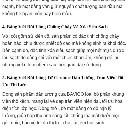
mạnh, bề mặt bảng vẫn giữ nguyên chất lượng ban đầu mà
không hề bị ăn mòn hay biến màu.
4. Bảng Viết Bút Lông Chống Cháy Và Xóa Siêu Sạch
Với cốt gốm sứ kiên cố, sản phẩm có đặc tính chống cháy
hoàn hảo, chịu được nhiệt độ cao mà không sinh ra khói độc.
Bên cạnh đó, đặc tính xóa siêu sạch giúp mọi nét mực được
lau sạch dễ dàng chỉ với một chiếc khăn ẩm, không để lại
những vết ố lem nhem sau thời gian dài sử dụng.
5. Bảng Viết Bút Lông Từ Ceramic Dán Tường Tràn Viền Tối
Ưu Thị Lực
Dòng sản phẩm dán tường của BAVICO loại bỏ phần khung
viền thô kệch, mang lại vẻ đẹp tràn viền hiện đại, tối ưu hóa
diện tích lớp học. Đồng thời, bề mặt bảng có độ mịn lý
tưởng, giúp hấp thụ ánh sáng tốt, chống lóa mắt dưới mọi
góc nhìn, bảo vệ tối đa thị lực cho các em học sinh.