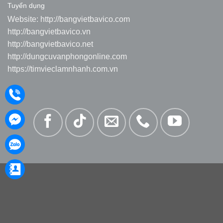
Tuyển dụng
Website:
http://bangvietbavico.com
http://bangvietbavico.vn
http://bangvietbavico.net
http://dungcuvanphongonline.com
https://timvieclamnhanh.com.vn