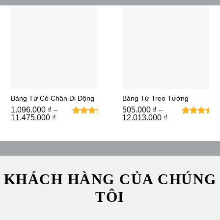
Bảng Từ Có Chân Di Động
Bảng Từ Treo Tường
1.096.000
₫
505.000
₫
–
–
Khoảng
Khoảng
11.475.000
₫
12.013.000
₫
2
2
5
trên
5
trên
giá:
giá:
từ
5 dựa
từ
5 dựa
1.096.000 ₫
505.000 ₫
trên
trên
đến
đến
đánh
đánh
11.475.000 ₫
12.013.000 ₫
giá
giá
KHÁCH HÀNG CỦA CHÚNG
TÔI