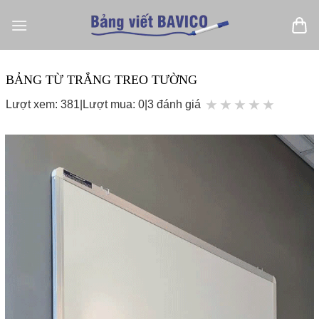
Bỏ
qua
nội
dung
BẢNG TỪ TRẮNG TREO TƯỜNG
★
★
★
★
★
Lượt xem: 381
|
Lượt mua: 0
|
3 đánh giá