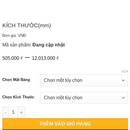
KÍCH THƯỚC(mm)
Đơn giá: VNĐ
Mã sản phẩm:
Đang cập nhật
Khoảng
–
505.000
₫
12.013.000
₫
giá:
từ
XÓA
505.000 ₫
Chọn Mặt Bảng
đến
12.013.000 ₫
Chọn Kích Thước
Bảng Từ Trắng Treo Tường số lượng
THÊM VÀO GIỎ HÀNG