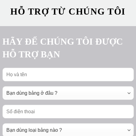
HỖ TRỢ TỪ CHÚNG TÔI
HÃY ĐỂ CHÚNG TÔI ĐƯỢC
HỖ TRỢ BẠN