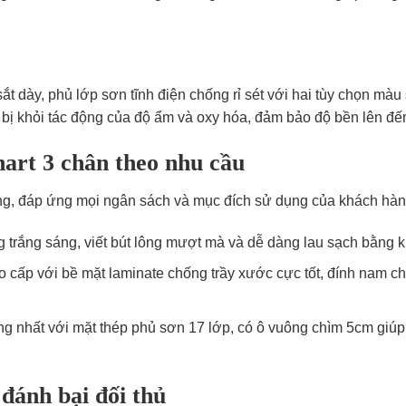
t dày, phủ lớp sơn tĩnh điện chống rỉ sét với hai tùy chọn màu
t bị khỏi tác động của độ ẩm và oxy hóa, đảm bảo độ bền lên đ
hart 3 chân theo nhu cầu
g, đáp ứng mọi ngân sách và mục đích sử dụng của khách hàn
g trắng sáng, viết bút lông mượt mà và dễ dàng lau sạch bằng
cấp với bề mặt laminate chống trầy xước cực tốt, đính nam ch
nhất với mặt thép phủ sơn 17 lớp, có ô vuông chìm 5cm giúp 
đánh bại đối thủ