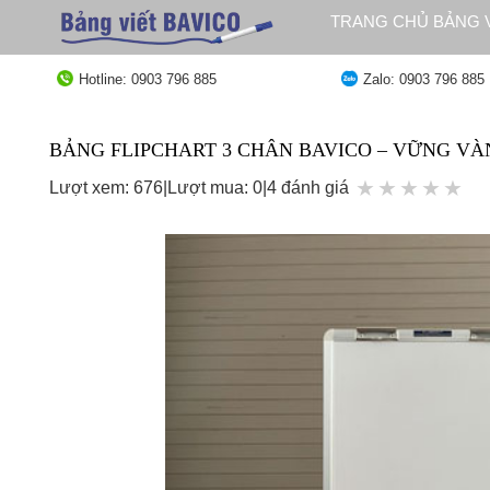
Bỏ
TRANG CHỦ BẢNG V
qua
QUY ĐỊNH GIAO HÀ
nội
Hotline: 0903 796 885
Zalo: 0903 796 885
dung
BẢNG FLIPCHART 3 CHÂN BAVICO – VỮNG VÀ
★
★
★
★
★
Lượt xem: 676
|
Lượt mua: 0
|
4 đánh giá