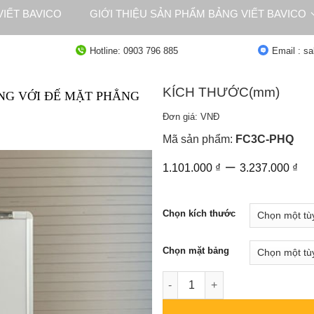
IẾT BAVICO
GIỚI THIỆU SẢN PHẨM BẢNG VIẾT BAVICO
NG
TƯ VẤN
Hotline: 0903 796 885
Email : s
KÍCH THƯỚC(mm)
NG VỚI ĐẾ MẶT PHẲNG
Đơn giá: VNĐ
Mã sản phẩm:
FC3C-PHQ
K
–
1.101.000
₫
3.237.000
₫
gi
từ
1.
Chọn kích thước
đ
3.
Chọn mặt bảng
Bảng Flipchart 3 Chân BAVICO 