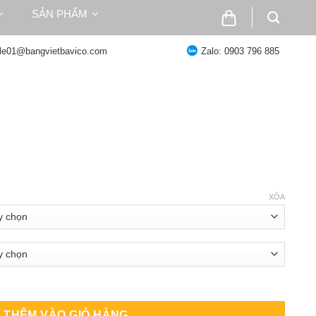
SẢN PHẨM
ale01@bangvietbavico.com
Zalo: 0903 796 885
hoảng
á:
XÓA
101.000 ₫
ến
237.000 ₫
- Vững Vàng Với Đế Mặt Phẳng số lượng
THÊM VÀO GIỎ HÀNG