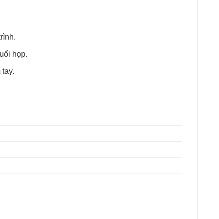
rình.
uổi họp.
tay.