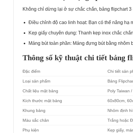
Không chỉ dừng lại ở sự chắc chắn, bảng flipchart 
Điều chỉnh độ cao linh hoạt: Bạn có thể nâng hạ 
Kẹp giấy chuyên dụng: Thanh kẹp inox chắc chắn, 
Máng bút toàn phần: Máng đựng bút bằng nhôm bền
Thông số kỹ thuật chi tiết bảng f
Đặc điểm
Chi tiết sản
Loại sản phẩm
Bảng Flipchar
Chất liệu mặt bảng
Poly Taiwan 
Kích thước mặt bảng
60x80cm, 60
Khung bảng
Nhôm định hì
Màu sắc chân
Trắng hoặc Đe
Phụ kiện
Kẹp giấy, má