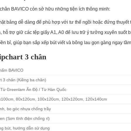
3 chân BAVICO còn sở hữu những tiện ích thông minh:
mặt bảng dễ dàng để phù hợp với tư thế ngồi hoặc đứng thuyết t
hỗ trợ giữ các tệp giấy A1, A0 để lưu trữ ý tưởng xuyên suốt b
 bỉ, giúp bạn sắp xếp bút viết và bông lau gọn gàng ngay tầm 
lipchart 3 chân
 phẩm BAVICO
t 3 chân (Kiềng ba chân)
/ Từ Greenlam Ấn Độ / Từ Hàn Quốc
x100cm, 80x120cm, 100x120cm, 120x120cm, 120x140cm
nh, bo góc nhựa chống trầy
n (Sơn tĩnh điện chống rỉ)
ng bút, hướng dẫn sử dụng