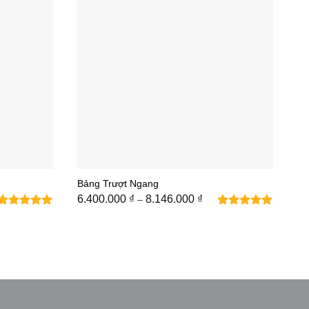
Bảng Trượt Ngang
ng
Khoảng
6.400.000
₫
8.146.000
₫
–
giá:
từ
00 ₫
6.400.000 ₫
đến
.000 ₫
8.146.000 ₫