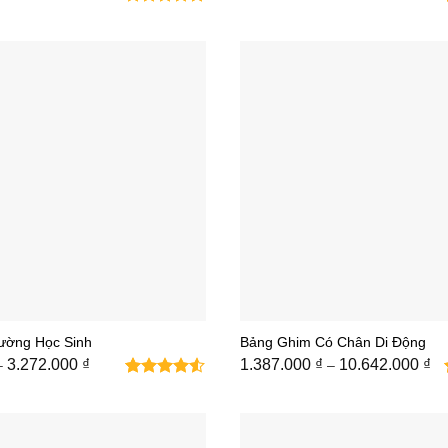
giá:
giá:
từ
từ
654.000 ₫
391.
đến
đến
12.013.000 ₫
10.2
ường Học Sinh
Bảng Ghim Có Chân Di Động
Khoảng
Kh
3.272.000
₫
1.387.000
₫
10.642.000
₫
–
–
giá:
giá
2
4.5
trên 5
từ
từ
543.000 ₫
dựa trên
1.
đến
đế
đánh giá
3.272.000 ₫
10