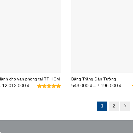
dành cho văn phòng tại TP HCM
Bảng Trắng Dán Tường
Khoảng
Khoả
12.013.000
₫
543.000
₫
7.196.000
₫
–
–
giá:
giá:
từ
từ
352.000 ₫
543.0
đến
đến
1
2
12.013.000 ₫
7.196