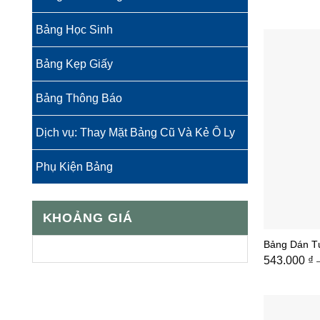
Bảng Học Sinh
Bảng Kẹp Giấy
Bảng Thông Báo
Dịch vụ: Thay Mặt Bảng Cũ Và Kẻ Ô Ly
Phụ Kiện Bảng
KHOẢNG GIÁ
Bảng Dán T
543.000
₫