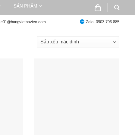
SẢN PHẨM
ale01@bangvietbavico.com
Zalo: 0903 796 885