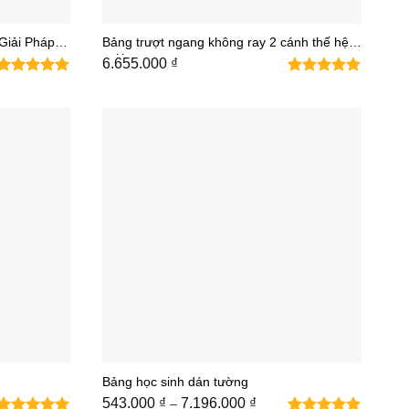
Giải Pháp
Bảng trượt ngang không ray 2 cánh thế hệ
mới
g
6.655.000
₫
2
5
trên 5
₫
dựa trên
đánh giá
00 ₫
Bảng học sinh dán tường
ảng
Khoảng
543.000
₫
7.196.000
₫
–