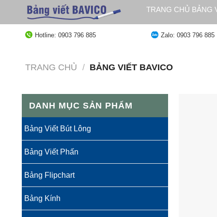
Bỏ
TRANG CHỦ BẢNG V
qua
QUY ĐỊNH GIAO HÀ
nội
Hotline: 0903 796 885
Zalo: 0903 796 885
dung
TRANG CHỦ
/
BẢNG VIẾT BAVICO
DANH MỤC SẢN PHẨM
Bảng Viết Bút Lông
Bảng Viết Phấn
Bảng Flipchart
Bảng Kính