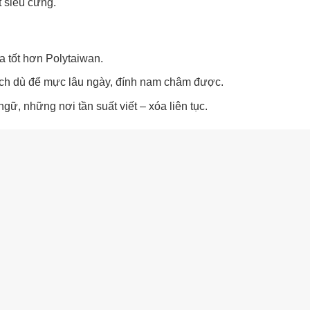
 siêu cứng.
a tốt hơn Polytaiwan.
ạch dù để mực lâu ngày, đính nam châm được.
ữ, những nơi tần suất viết – xóa liên tục.