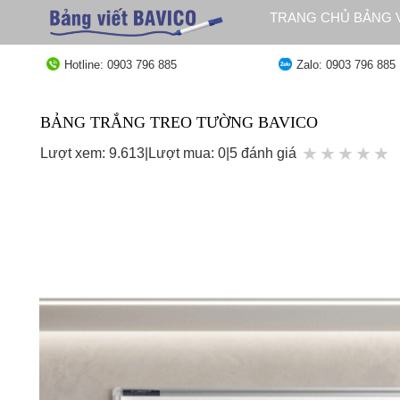
Bỏ
TRANG CHỦ BẢNG V
qua
QUY ĐỊNH GIAO HÀ
nội
Hotline: 0903 796 885
Zalo: 0903 796 885
dung
BẢNG TRẮNG TREO TƯỜNG BAVICO
★
★
★
★
★
Lượt xem: 9.613
|
Lượt mua: 0
|
5 đánh giá