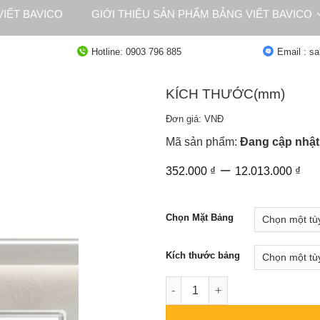
IẾT BAVICO
GIỚI THIỆU SẢN PHẨM BẢNG VIẾT BAVICO
NG
TƯ VẤN
Hotline: 0903 796 885
Email : s
KÍCH THƯỚC(mm)
Đơn giá: VNĐ
Mã sản phẩm:
Đang cập nhật
Kh
–
352.000
₫
12.013.000
₫
giá
từ
35
Chọn Mặt Bảng
đế
12
Kích thước bảng
Bảng Trắng Treo Tường BAVIC