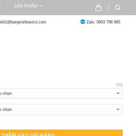
SẢN PHẨM
ale01@bangvietbavico.com
Zalo: 0903 796 885
oảng
:
XÓA
2.000 ₫
n
.013.000 ₫
O số lượng
THÊM VÀO GIỎ HÀNG