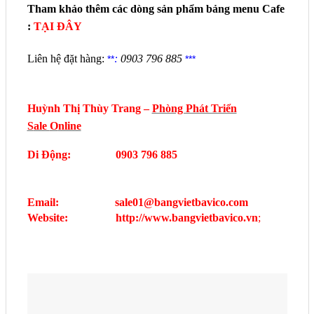
Tham khảo thêm các dòng sản phẩm bảng menu Cafe
:
TẠI ĐÂY
Liên hệ đặt hàng:
:
0903 796 885
**
***
Huỳnh Thị Thùy Trang
–
Phòng Phát Triển
S
ale
O
nline
Di Động:
0903 796 885
Email:
sale01@bangvietbavico.com
Website:
http://
www
.bangvietbavico.vn
;