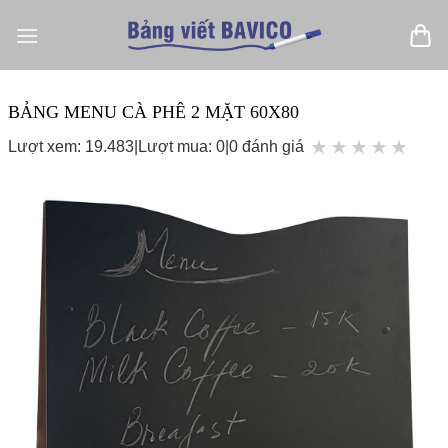
Bỏ
qua
nội
dung
BẢNG MENU CÀ PHÊ 2 MẶT 60X80
★
★
★
★
★
Lượt xem: 19.483
|
Lượt mua: 0
|
0 đánh giá