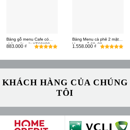
Bảng gỗ menu Cafe có
Bảng Menu cà phê 2 mặt
chân một mặt KT60X80
khung gỗ 60×80
883.000
₫
1.558.000
₫
KHÁCH HÀNG CỦA CHÚNG
TÔI