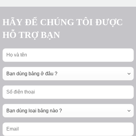
HÃY ĐỂ CHÚNG TÔI ĐƯỢC
HỖ TRỢ BẠN