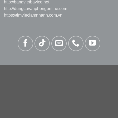
http://bangvietbavico.net
http://dungcuvanphongonline.com
https://timvieclamnhanh.com.vn