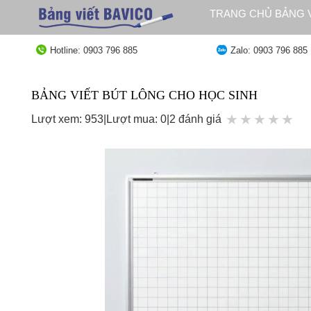
Bỏ
TRANG CHỦ BẢNG V
qua
QUY ĐỊNH GIAO HÀ
nội
Hotline: 0903 796 885
Zalo: 0903 796 885
dung
BẢNG VIẾT BÚT LÔNG CHO HỌC SINH
★
★
★
★
★
Lượt xem: 953
|
Lượt mua: 0
|
2 đánh giá