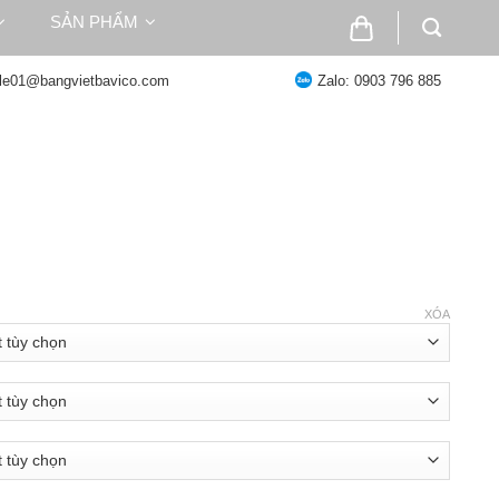
SẢN PHẨM
ale01@bangvietbavico.com
Zalo: 0903 796 885
oảng
:
XÓA
2.000 ₫
n
.013.000 ₫