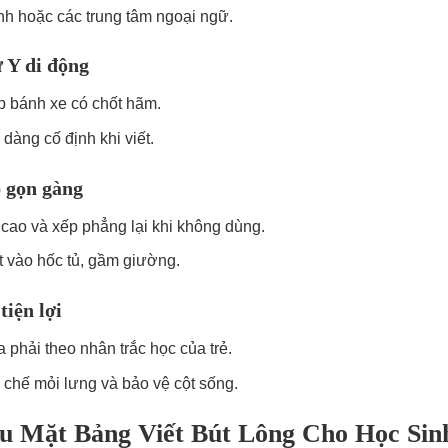
nh hoặc các trung tâm ngoại ngữ.
ữ Y di động
ợp bánh xe có chốt hãm.
àng cố định khi viết.
p gọn gàng
cao và xếp phẳng lại khi không dùng.
t vào hốc tủ, gầm giường.
tiện lợi
 phải theo nhân trắc học của trẻ.
n chế mỏi lưng và bảo vệ cột sống.
iệu Mặt Bảng Viết Bút Lông Cho Học S