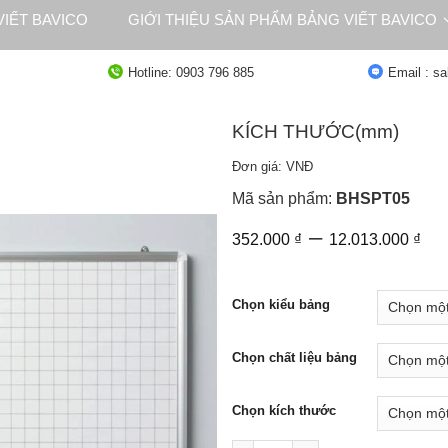
IẾT BAVICO
GIỚI THIỆU SẢN PHẨM BẢNG VIẾT BAVICO
NG
TƯ VẤN
Hotline: 0903 796 885
Email : s
KÍCH THƯỚC(mm)
Đơn giá: VNĐ
Mã sản phẩm:
BHSPT05
Kh
–
352.000
₫
12.013.000
₫
giá
từ
35
Chọn kiểu bảng
đế
12
Chọn chất liệu bảng
Chọn kích thước