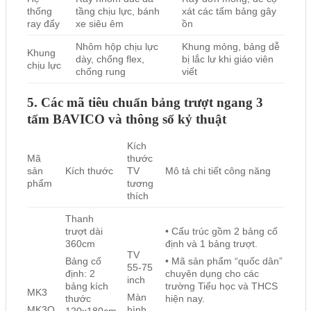
thống
tầng chịu lực, bánh
xát các tấm bảng gây
ray đẩy
xe siêu êm
ồn
Nhôm hộp chịu lực
Khung mỏng, bảng dễ
Khung
dày, chống flex,
bị lắc lư khi giáo viên
chịu lực
chống rung
viết
5. Các mã tiêu chuẩn bảng trượt ngang 3
tấm BAVICO và thông số kỷ thuật
Kích
Mã
thước
sản
Kích thước
TV
Mô tả chi tiết công năng
phẩm
tương
thích
Thanh
trượt dài
• Cấu trúc gồm 2 bảng cố
360cm
định và 1 bảng trượt.
TV
Bảng cố
• Mã sản phẩm “quốc dân”
55-75
định: 2
chuyên dụng cho các
inch
bảng kích
trường Tiểu học và THCS
MK3
Màn
thước
hiện nay.
MK3O
hình
120x180cm