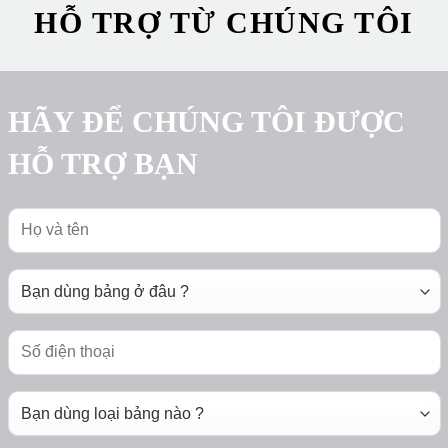
HỖ TRỢ TỪ CHÚNG TÔI
HÃY ĐỂ CHÚNG TÔI ĐƯỢC
HỖ TRỢ BẠN