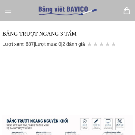
Bỏ
qua
nội
dung
BẢNG TRƯỢT NGANG 3 TẤM
★
★
★
★
★
Lượt xem: 687
|
Lượt mua: 0
|
2 đánh giá