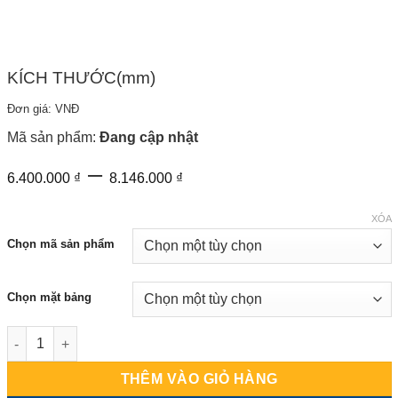
KÍCH THƯỚC(mm)
Đơn giá: VNĐ
Mã sản phẩm:
Đang cập nhật
Khoảng
–
6.400.000
₫
8.146.000
₫
giá:
từ
XÓA
6.400.000 ₫
Chọn mã sản phẩm
đến
8.146.000 ₫
Chọn mặt bảng
Bảng Trượt Ngang 3 Tấm số lượng
THÊM VÀO GIỎ HÀNG