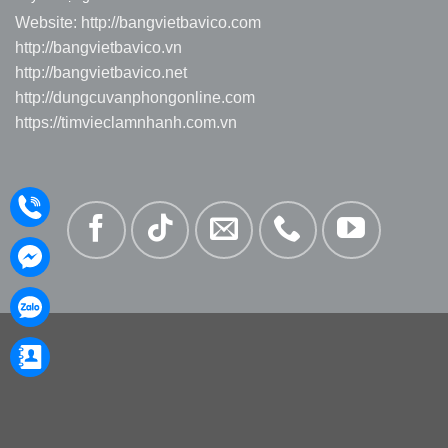
Website:
http://bangvietbavico.com
http://bangvietbavico.vn
http://bangvietbavico.net
http://dungcuvanphongonline.com
https://timvieclamnhanh.com.vn