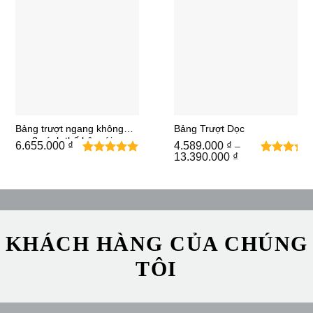
Bảng trượt ngang không
Bảng Trượt Dọc
ray 2 cánh thế hệ mới
6.655.000
₫
4.589.000
₫
–
Khoảng
13.390.000
₫
2
1
5
trên 5
5
trên
giá:
dựa trên
từ
5 dựa
4.589.000 ₫
đánh giá
trên
đến
đánh
13.390.000 ₫
giá
KHÁCH HÀNG CỦA CHÚNG
TÔI