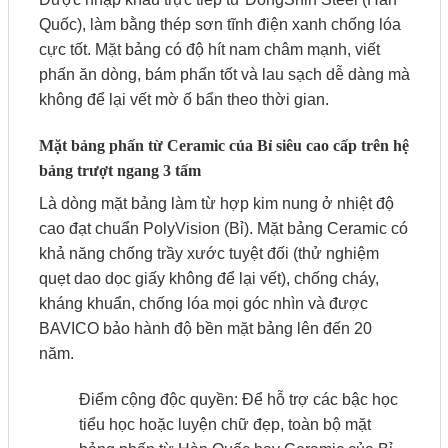
Quốc), làm bằng thép sơn tĩnh điện xanh chống lóa
cực tốt. Mặt bảng có độ hít nam châm mạnh, viết
phấn ăn dòng, bám phấn tốt và lau sạch dễ dàng mà
không để lại vết mờ ố bẩn theo thời gian.
Mặt bảng phấn từ Ceramic của Bỉ siêu cao cấp trên hệ
bảng trượt ngang 3 tấm
Là dòng mặt bảng làm từ hợp kim nung ở nhiệt độ
cao đạt chuẩn PolyVision (Bỉ). Mặt bảng Ceramic có
khả năng chống trầy xước tuyệt đối (thử nghiệm
quẹt dao dọc giấy không để lại vết), chống cháy,
kháng khuẩn, chống lóa mọi góc nhìn và được
BAVICO bảo hành độ bền mặt bảng lên đến 20
năm.
Điểm cộng độc quyền: Để hỗ trợ các bậc học
tiểu học hoặc luyện chữ đẹp, toàn bộ mặt