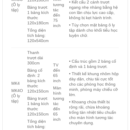
• Kết cấu 2 cánh trượt
(Ô ly
tương
Bảng trượt:
ngang nhẹ nhàng bằng hệ
tập)
tác
1 bảng kích
con lăn chịu lực cao cấp,
đến
thước
không bị kẹt hành trình.
75
120x180cm
• Tùy chọn mặt bảng ô ly
inch
Tổng diện
tập dành cho khối tiểu học
tích bảng:
luyện chữ.
120x540cm
Thanh
trượt dài
• Cấu trúc gồm 2 bảng cố
300cm
TV
định và 1 bảng trượt.
đến
Bảng cố
• Thiết kế khung nhôm hộp
65
định: 2
dày dặn, chịu tải cực tốt
inch
bảng kích
MK4
cho các phòng học thông
thước
Màn
minh, phòng máy chiếu cỡ
MK4O
120x150cm
hình
lớn.
(Ô ly
tương
Bảng trượt:
tập)
• Khoang chứa thiết bị
tác
1 bảng kích
rộng rãi, chừa khoảng
đến
thước
trống tản nhiệt tiêu chuẩn
65
120x150cm
cho màn hình tương tác
inch
Tổng diện
chuyên dụng.
tích bảng: