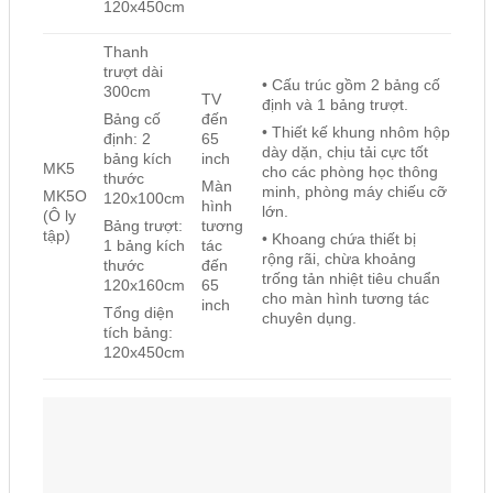
120x450cm
Thanh
trượt dài
• Cấu trúc gồm 2 bảng cố
300cm
TV
định và 1 bảng trượt.
đến
Bảng cố
• Thiết kế khung nhôm hộp
65
định: 2
dày dặn, chịu tải cực tốt
inch
bảng kích
MK5
cho các phòng học thông
thước
Màn
minh, phòng máy chiếu cỡ
MK5O
120x100cm
hình
lớn.
(Ô ly
tương
Bảng trượt:
tập)
• Khoang chứa thiết bị
tác
1 bảng kích
rộng rãi, chừa khoảng
đến
thước
trống tản nhiệt tiêu chuẩn
65
120x160cm
cho màn hình tương tác
inch
Tổng diện
chuyên dụng.
tích bảng:
120x450cm