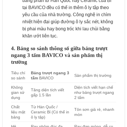
bảng phấn từ Hàn Quốc hay Ceramic của Bỉ
tại BAVICO đều có thể in thêm ô ly tập theo
yêu cầu của nhà trường. Công nghệ in chìm
nhiệt hiện đại giúp đường ô ly sắc nét, không
bị phai màu hay bong tróc khi lau chùi bằng
khăn ướt liên tục.
4. Bảng so sánh thông số giữa bảng trượt
ngang 3 tấm BAVICO và sản phẩm thị
trường
Tiêu chí
Bảng trượt ngang 3
Sản phẩm thị trường
so sánh
tấm
BAVICO
Không
Diện tích viết hạn chế
Tăng diện tích viết
gian sử
như bảng trượt ngang
gấp 1.5 lần
dụng
2 tấm
Chất
Từ Hàn Quốc /
Tôn sơn giả rẻ, nhanh
liệu mặt
Ceramic Bỉ (Có thể in
mòn
bảng
ô ly tập)
Hệ
Ray nhôm đúc đa
Ray đơn mỏng, dễ cọ