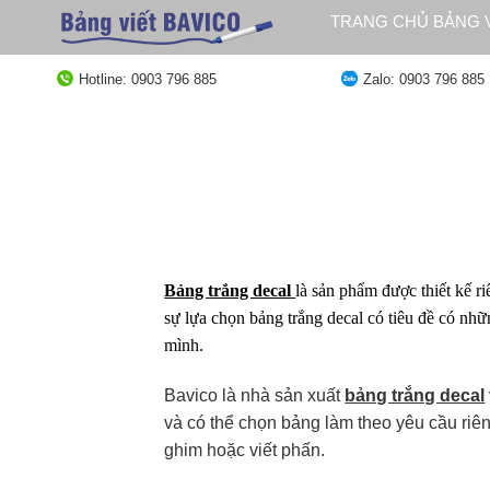
Bỏ
TRANG CHỦ BẢNG V
qua
QUY ĐỊNH GIAO HÀ
nội
Hotline: 0903 796 885
Zalo: 0903 796 885
dung
Bảng trắng decal
là sản phẩm được thiết kế r
sự lựa chọn bảng trắng decal có tiêu đề có nhữ
mình.
Bavico là nhà sản xuất
bảng trắng decal
và có thể chọn bảng làm theo yêu cầu riên
ghim hoặc viết phấn.