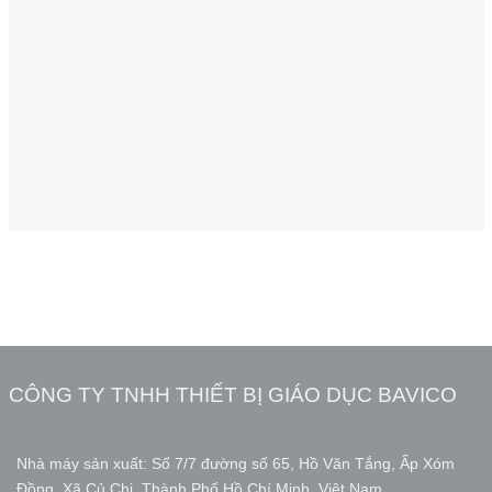
CÔNG TY TNHH THIẾT BỊ GIÁO DỤC BAVICO
Nhà máy sản xuất: Số 7/7 đường số 65, Hồ Văn Tắng, Ấp Xóm
Đồng, Xã Củ Chi, Thành Phố Hồ Chí Minh, Việt Nam.